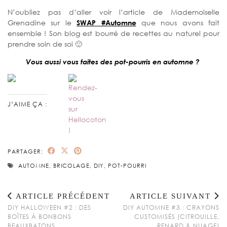
N’oubliez pas d’aller voir l’article de Mademoiselle
Grenadine sur le
SWAP #Automne
que nous avons fait
ensemble ! Son blog est bourré de recettes au naturel pour
prendre soin de soi 🙂
Vous aussi vous faites des pot-pourris en automne ?
J’AIME ÇA :
PARTAGER:
AUTOMNE
,
BRICOLAGE
,
DIY
,
POT-POURRI
ARTICLE PRÉCÉDENT
ARTICLE SUIVANT
DIY HALLOWEEN #2 : DES
DIY AUTOMNE #3 : CRAYONS
BOÎTES À BONBONS
CUSTOMISÉS (CITROUILLE,
BEAUXBATONS
RENARD & NUAGE)