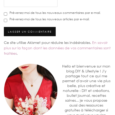
Prévenez-moi de tous les nouveaux commentaires par e-mail.
Prévenez-moi de tous les nouveaux articles par e-mail.
Ce site utilise Akismet pour réduire les indésirables.
En savoir
plus sur la façon dont les données de vos commentaires sont
traitées
.
Hello et bienvenue sur mon
blog DIY & Lifestyle ! J'y
partage tout ce qui me
permet d'avoir une vie plus
belle, plus créative et
naturelle : DIY et créations,
bullet journal, recettes
saines... je vous propose
aussi des ressources
gratuites à télécharger si
vous aussi vous voulez