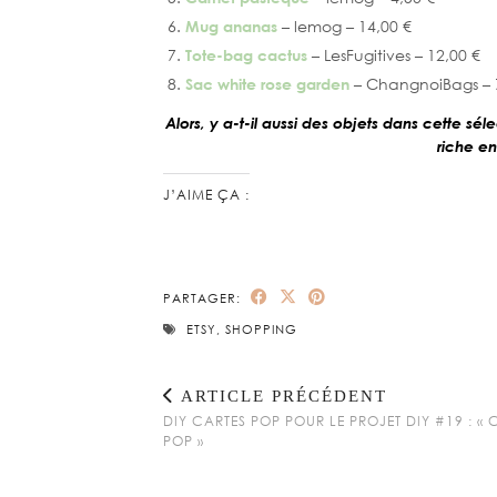
Mug ananas
– lemog – 14,00 €
Tote-bag cactus
– LesFugitives – 12,00 €
Sac white rose garden
– ChangnoiBags – 
Alors, y a-t-il aussi des objets dans cette séle
riche e
J’AIME ÇA :
PARTAGER:
ETSY
,
SHOPPING
ARTICLE PRÉCÉDENT
DIY CARTES POP POUR LE PROJET DIY #19 : «
POP »