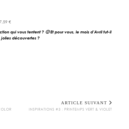
7,59 €
ction qui vous tentent ? 🙂 Et pour vous, le mois d’Avril fut-il
n jolies découvertes ?
ARTICLE SUIVANT
 COLOR
INSPIRATIONS #3 : PRINTEMPS VERT & VIOLET