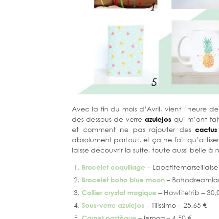
Avec la fin du mois d’Avril, vient l’heure 
des dessous-de-verre
azulejos
qui m’ont fai
et comment ne pas rajouter des
cactus
absolument partout, et ça ne fait qu’attis
laisse découvrir la suite, toute aussi belle à
Bracelet coquillage
– Lapetitemarseillaise
Bracelet boho blue moon
– Bohodreamland
Collier crystal magique
– Howlitetrib – 30,
Sous-verre azulejos
– Tilissimo – 25,65 €
Carnet pastèque
– lemog – 4,50 €