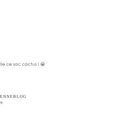
lle ce sac cactus ! 😀
EENNEBLOG
IN