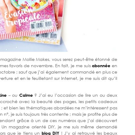
e magazine Mollie Makes, vous serez peut-être étonné de
mes favoris de novembre. En fait, je me suis
abonnée
en
octobre ; sauf que j’ai également commandé en plus ce
re et en le feuilletant sur Internet, je me suis dit qu’il
ine
– ou
Calme
? J’ai eu l’occasion de lire un ou deux
ccroché avec la beauté des pages, les petits cadeaux
s ; et bien les thématiques abordées ne m’intéressent pas
n°, je suis toujours très contente ; mais je profite plus de
pendant grâce à un de ces numéros que j’ai découvert
é. Un magazine orienté
DIY
, je me suis même demandé
ors que je tiens un
blog DIY
! J’y ai retrouvé les beaux