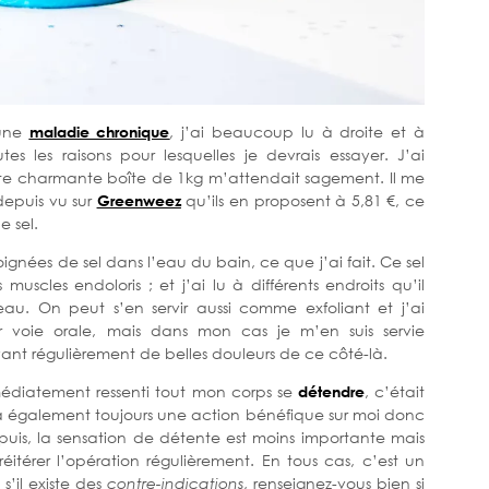
 une
maladie chronique
, j’ai beaucoup lu à droite et à
s les raisons pour lesquelles je devrais essayer. J’ai
te charmante boîte de 1kg m’attendait sagement. Il me
depuis vu sur
Greenweez
qu’ils en proposent à 5,81 €, ce
 sel.
poignées de sel dans l’eau du bain, ce que j’ai fait. Ce sel
uscles endoloris ; et j’ai lu à différents endroits qu’il
eau. On peut s’en servir aussi comme exfoliant et j’ai
ar voie orale, mais dans mon cas je m’en suis servie
yant régulièrement de belles douleurs de ce côté-là.
 immédiatement ressenti tout mon corps se
détendre
, c’était
 a également toujours une action bénéfique sur moi donc
puis, la sensation de détente est moins importante mais
éitérer l’opération régulièrement. En tous cas, c’est un
s’il existe des
contre-indications
, renseignez-vous bien si