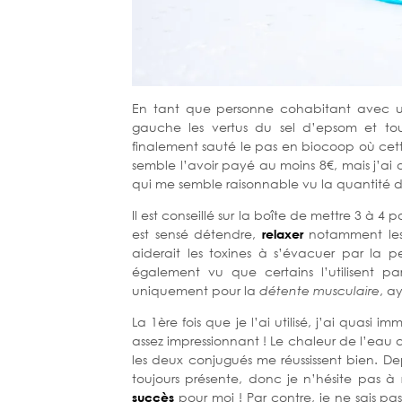
En tant que personne cohabitant avec
gauche les vertus du sel d’epsom et toute
finalement sauté le pas en biocoop où cet
semble l’avoir payé au moins 8€, mais j’ai 
qui me semble raisonnable vu la quantité de
Il est conseillé sur la boîte de mettre 3 à 4 
est sensé détendre,
relaxer
notamment les m
aiderait les toxines à s’évacuer par la p
également vu que certains l’utilisent p
uniquement pour la
détente musculaire
, a
La 1ère fois que je l’ai utilisé, j’ai quasi
assez impressionnant ! Le chaleur de l’eau
les deux conjugués me réussissent bien. De
toujours présente, donc je n’hésite pas à r
succès
pour moi ! Par contre, je ne sais pas 