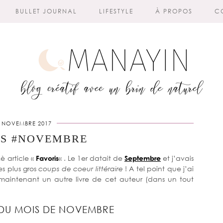
BULLET JOURNAL
LIFESTYLE
À PROPOS
C
 NOVEMBRE 2017
IS #NOVEMBRE
è article «
Favoris
« . Le 1er datait de
Septembre
et j’avais
s plus gros
coups de coeur littéraire
! A tel point que j’ai
s maintenant un autre livre de cet auteur (dans un tout
 DU MOIS DE NOVEMBRE