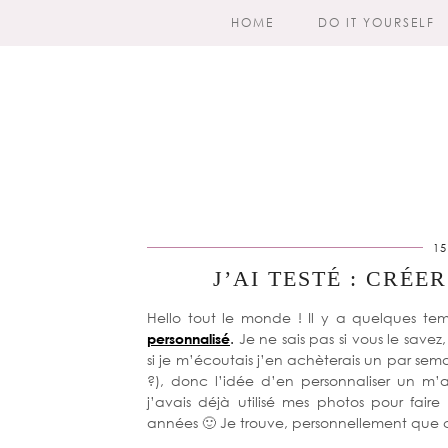
HOME
DO IT YOURSELF
15
J’AI TESTÉ : CRÉ
Hello tout le monde ! Il y a quelques tem
personnalisé
.
Je ne sais pas si vous le savez
si je m’écoutais j’en achèterais un par sema
?), donc l’idée d’en personnaliser un m’
j’avais déjà utilisé mes photos pour fair
années 🙂 Je trouve, personnellement que c’e