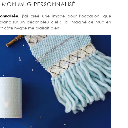
E MON MUG PERSONNALISÉ
onnalisée
, j’ai créé une image pour l’occasion, que
f blanc sur un décor bleu ciel : j’ai imaginé ce mug en
tit côté hygge me plaisait bien.