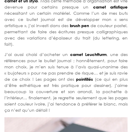
carnet et un stylo
. Mais cette méthode d’organisation est vite
devenue pour certains presque un
carnet artistique
nécessitant un certain matériel. Comme l’un de mes buts
avec ce bullet journal est de développer mon « sens
artistique », j’ai investi dans des
brush pen
de couleur pastel,
permettant de faire des écritures presque calligraphiques
avec des variations d’épaisseur du trait (du lettering, en
fait).
J’ai aussi choisi d’acheter un
carnet Leuchtturm
, une des
références pour le bullet journal ; honnêtement, pour faire
mon choix, je m’en suis tenue à l’avis quasi-unanime des
« bujoteurs » pour ne pas prendre de risque… et je suis ravie
de ce choix ! Les pages ont des
pointillés
(ce qui en plus
d’être esthétique est très pratique pour dessiner), j’aime
beaucoup la couverture et son arrondi, la pochette à
l’intérieur… finalement, je regrette seulement que les pages
soient couleur ivoire, j’ai tendance à préférer le blanc, mais
ça n’est qu’un détail !