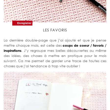
Enregistrer
Enregistrer
Enregistrer
Enregistrer
Enregistrer
Enregistrer
Enregistrer
Enregistrer
Enregistrer
Enregistrer
LES FAVORIS
La dernière double-page que j’ai ajouté et que je pense
mettre chaque mois, est celle des
coups de coeur / favoris /
inspirations
. J’y regroupe mes belles découvertes ou même
des idées, des choses à mettre en pratique pour le mois
suivant. Ca me permet de garder une trace de toutes ces
choses que j’ai tendance à trop vite oublier !