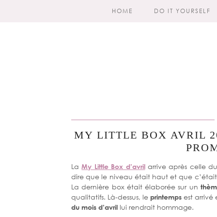
HOME
DO IT YOURSELF
MY LITTLE BOX AVRIL 20
PROM
La
My Little Box d’avril
arrive après celle 
dire que le niveau était haut et que c’était 
La dernière box était élaborée sur un
thè
qualitatifs. Là-dessus, le
printemps
est arrivé
du mois d’avril
lui rendrait hommage.