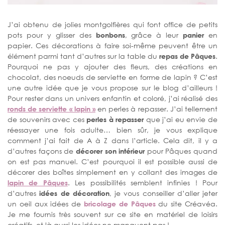
J’ai obtenu de jolies montgolfières qui font office de petits
pots pour y glisser des
bonbons
, grâce à leur
panier
en
papier. Ces décorations à faire soi-même peuvent être un
élément parmi tant d’autres sur la table du
repas de Pâques
.
Pourquoi ne pas y ajouter des fleurs, des créations en
chocolat, des noeuds de serviette en forme de lapin ? C’est
une autre idée que je vous propose sur le blog d’ailleurs !
Pour rester dans un univers enfantin et coloré, j’ai réalisé des
ronds de serviette « lapin »
en perles à repasser. J’ai tellement
de souvenirs avec ces
perles à repasser
que j’ai eu envie de
réessayer une fois adulte… bien sûr, je vous explique
comment j’ai fait de A à Z dans l’article. Cela dit, il y a
d’autres façons de
décorer son intérieur
pour Pâques quand
on est pas manuel. C’est pourquoi il est possible aussi de
décorer des boîtes simplement en y collant des images de
lapin de Pâques
. Les possibilités semblent infinies ! Pour
d’autres
idées de décoration
, je vous conseiller d’aller jeter
un oeil aux idées de
bricolage de Pâques
du site Créavéa.
Je me fournis très souvent sur ce site en matériel de loisirs
créatifs, et là aussi les idées ne manquent pas !