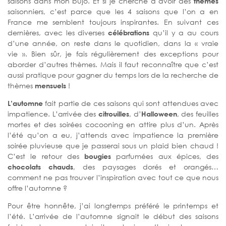
saisons dans mon bujo. Et si je cherche à avoir des
thèmes
saisonniers, c’est parce que les 4 saisons que l’on a en
France me semblent toujours inspirantes. En suivant ces
dernières, avec les diverses
célébrations
qu’il y a au cours
d’une année, on reste dans le quotidien, dans la « vraie
vie ». Bien sûr, je fais régulièrement des exceptions pour
aborder d’autres thèmes. Mais il faut reconnaître que c’est
aussi pratique pour gagner du temps lors de la recherche de
thèmes
mensuels
!
L’automne
fait partie de ces saisons qui sont attendues avec
impatience. L’arrivée des
citrouilles
, d’
Halloween
, des feuilles
mortes et des soirées cocooning en attire plus d’un. Après
l’été qu’on a eu, j’attends avec impatience la première
soirée pluvieuse que je passerai sous un plaid bien chaud !
C’est le retour des
bougies
parfumées aux épices, des
chocolats chauds
, des paysages dorés et orangés…
comment ne pas trouver l’inspiration avec tout ce que nous
offre l’automne ?
Pour être honnête, j’ai longtemps préféré le printemps et
l’été. L’arrivée de l’automne signait le début des saisons