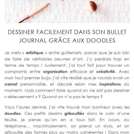
DESSINER FACILEMENT DANS SON BULLET
JOURNAL GRÂCE AUX DOODLES
Je mets «
artistique
» entre guillemets, parce que je suis loin
de faire de véritables oeuvres d’art. J’y perdrais trop en
terme de temps ! Justement, j’ai tout fait pour trouver un
compromis entre
organisation
efficace et
créativité
. Avec
mon tout premier bujo, j’ai vite réalisé que je voulais avoir un
carnet
personnalisé, et décoré selon mes
inspirations
du
moment. Mais comment faire quand on ne sait pas dessiner
« sérieusement » ? Quand on n’a pas le temps ?
Vous l’aurez deviné, j’ai vite trouvé mon bonheur avec les
doodles
. Ces petits dessins
gribouillés
dans le coin d’une
feuille, je pense qu’on en a tous fait. En cours, au
téléphone… machinalement, on prend un stylo, et on
gribouille des formes plus ou moins cohérentes ! Dans mon