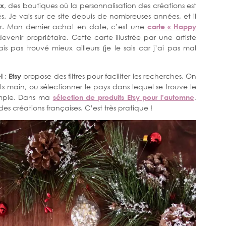
ux
, des boutiques où la personnalisation des créations est
és. Je vais sur ce site depuis de nombreuses années, et il
. Mon dernier achat en date, c’est une
carte « Happy
enir propriétaire. Cette carte illustrée par une artiste
is pas trouvé mieux ailleurs (je le sais car j’ai pas mal
l
:
Etsy
propose des filtres pour faciliter les recherches. On
s main, ou sélectionner le pays dans lequel se trouve le
mple. Dans ma
sélection de produits Etsy pour l’automne
,
 des créations françaises. C’est très pratique !