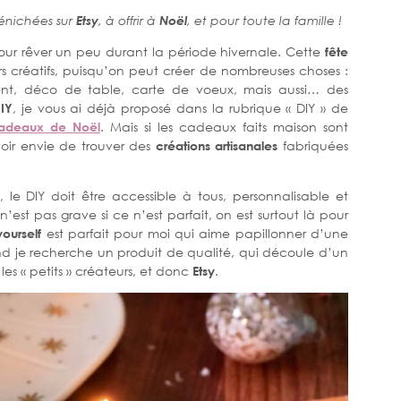
nichées sur
Etsy
, à offrir à
Noël
, et pour toute la famille !
ur rêver un peu durant la période hivernale. Cette
fête
irs créatifs, puisqu’on peut créer de nombreuses choses :
ent, déco de table, carte de voeux, mais aussi… des
IY
, je vous ai déjà proposé dans la rubrique « DIY » de
adeaux de Noël
. Mais si les cadeaux faits maison sont
oir envie de trouver des
créations artisanales
fabriquées
, le DIY doit être accessible à tous, personnalisable et
est pas grave si ce n’est parfait, on est surtout là pour
yourself
est parfait pour moi qui aime papillonner d’une
 je recherche un produit de qualité, qui découle d’un
, les « petits » créateurs, et donc
Etsy
.