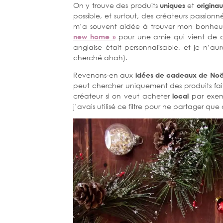
On y trouve des produits
uniques
et
origina
possible, et surtout, des créateurs passionn
m’a souvent aidée à trouver mon bonheur
new home »
pour une amie qui vient de dev
anglaise était personnalisable, et je n’aura
cherché ahah).
Revenons-en aux
idées de cadeaux de Noë
peut chercher uniquement des produits fait
créateur si on veut acheter
local
par exe
j’avais utilisé ce filtre pour ne partager que