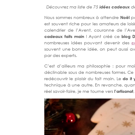
Découvrez ma liste de 75
idées cadeaux
dé
Nous sommes nombreux à attendre
Noël
po
est souvent riche pour les amateurs de lois
calendrier de l’Avent, couronne de l’Av
cadeaux faits main
! Ayant créé ce
blog D
nombreuses idées pouvant devenir des
c
souvent une bonne idée, on peut aussi av
par des experts.
C’est d’ailleurs ma philosophie : pour moi
déclinable sous de nombreuses formes. Ce n’
redécouvrir le plaisir du fait main. Le
do it 
technique à une autre. En revanche, quand
réel savoir-faire, je me tourne vers
l’artisanat