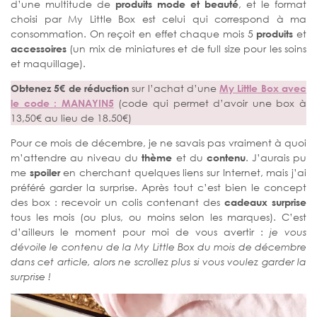
d’une multitude de
produits mode et beauté
, et le format
choisi par My Little Box est celui qui correspond à ma
consommation. On reçoit en effet chaque mois 5
produits
et
accessoires
(un mix de miniatures et de full size pour les soins
et maquillage).
Obtenez 5€ de réduction
sur l’achat d’une
My Little Box avec
le code : MANAYIN5
(code qui permet d’avoir une box à
13,50€ au lieu de 18.50€)
Pour ce mois de décembre, je ne savais pas vraiment à quoi
m’attendre au niveau du
thème
et du
contenu
. J’aurais pu
me
spoiler
en cherchant quelques liens sur Internet, mais j’ai
préféré garder la surprise. Après tout c’est bien le concept
des box : recevoir un colis contenant des
cadeaux surprise
tous les mois (ou plus, ou moins selon les marques). C’est
d’ailleurs le moment pour moi de vous avertir :
je vous
dévoile le contenu de la My Little Box du mois de décembre
dans cet article, alors ne scrollez plus si vous voulez garder la
surprise !