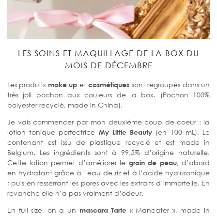
LES SOINS ET MAQUILLAGE DE LA BOX DU
MOIS DE DÉCEMBRE
Les produits
make up
et
cosmétiques
sont regroupés dans un
très joli pochon aux couleurs de la box. (Pochon 100%
polyester recyclé, made in China).
Je vais commencer par mon deuxième coup de coeur : la
lotion tonique perfectrice
My Little Beauty
(en 100 mL). Le
contenant est issu de plastique recyclé et est made in
Belgium. Les ingrédients sont à 99,5% d’origine naturelle.
Cette lotion permet d’améliorer le
grain de peau
, d’abord
en hydratant grâce à l’eau de riz et à l’acide hyaluronique
; puis en resserrant les pores avec les extraits d’immortelle. En
revanche elle n’a pas vraiment d’odeur.
En full size, on a un
mascara
Tarte
« Maneater », made in