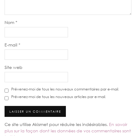
Nom
*
E-mail
*
Site web
Prévenez-moi de tous les nouveaux commentaires par e-mail.
Prévenez-moi de tous les nouveaux articles par e-mail.
Ce site utilise Akismet pour réduire les indésirables.
En savoir
plus sur la façon dont les données de vos commentaires sont