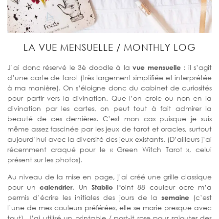
LA VUE MENSUELLE / MONTHLY LOG
J’ai donc réservé le 3è doodle à la
vue mensuelle
: il s’agit
d’une carte de tarot (très largement simplifiée et interprétée
à ma manière). On s’éloigne donc du cabinet de curiosités
pour partir vers la divination. Que l’on croie ou non en la
divination par les cartes, on peut tout à fait admirer la
beauté de ces dernières. C’est mon cas puisque je suis
même assez fascinée par les jeux de tarot et oracles, surtout
aujourd’hui avec la diversité des jeux existants. (D’ailleurs j’ai
récemment craqué pour le « Green Witch Tarot », celui
présent sur les photos).
Au niveau de la mise en page, j’ai créé une grille classique
pour un
calendrier
. Un
Stabilo
Point 88 couleur ocre m’a
permis d’écrire les initiales des jours de la
semaine
(c’est
l’une de mes couleurs préférées, elle se marie presque avec
tout). J’ai utilisé un printable / post-it rose pour rajouter des