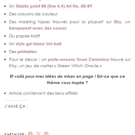
Un
Stabilo point 88 (fine 0,4) Art No. 88/89
Des crayons de couleur
Des masking tapes trouvés pour la plupart sur
Etsy
, un
transparent avec des coeurs
Du papier kraft
Un
stylo gel blanc Uni-ball
Des
printables
Pour le décor : un
porte-encens Gruni Ceramica
trouvé sur
Etsy, un jeu de cartes « Green Witch Oracle »
Et voilà pour mes idées de mises en page ! Est-ce que ce
thème vous inspire ?
Article contenant des liens affiliés
J’AIME ÇA :
PARTAGER: