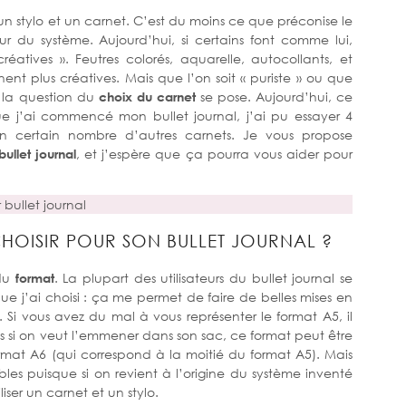
u’un stylo et un carnet. C’est du moins ce que préconise le
ur du système. Aujourd’hui, si certains font comme lui,
éatives ». Feutres colorés, aquarelle, autocollants, et
ent plus créatives. Mais que l’on soit « puriste » ou que
f, la question du
choix du carnet
se pose. Aujourd’hui, ce
e j’ai commencé mon bullet journal, j’ai pu essayer 4
 un certain nombre d’autres carnets. Je vous propose
bullet journal
, et j’espère que ça pourra vous aider pour
bullet journal
HOISIR POUR SON BULLET JOURNAL ?
 du
format
. La plupart des utilisateurs du bullet journal se
que j’ai choisi : ça me permet de faire de belles mises en
 Si vous avez du mal à vous représenter le format A5, il
is si on veut l’emmener dans son sac, ce format peut être
rmat A6 (qui correspond à la moitié du format A5). Mais
sables puisque si on revient à l’origine du système inventé
iser un carnet et un stylo.