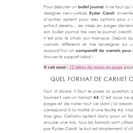
Pour débuter un
bullet journal
, il ne faut q
designer new-yorkais
Ryder Caroll
, invente
d’autres optent pour des options plus « cr
surtout dessins… les mises en pages devienn
son bullet journal tire vers le journal créati
n’est pas le choix qui manque. Depuis qu
carnets différents et me renseigner sur
aujourd’hui un
comparatif de carnets
pour 
trouver le support idéal !
A voir aussi
:
12 idées de mises en page
pour 
QUEL FORMAT DE CARNET C
Tout d’abord, il faut se poser la question
tournent vers un format
A5
. C’est aussi ce 
pages et de noter tout ce dont j’ai besoin.
correspond à la moitié d’une feuille A4. Ma
trop gros. Certains optent donc pour un fo
encore une fois, tous les formats sont utili
par Ryder Caroll, le but est simplement d’util