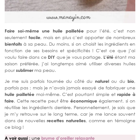
Faire soi-même une huile pailletée
pour l’été, c’est non
seulement
facile
, mais en plus c’est apporter de nombreux
bienfaits
à sa peau. Du moins, si on choisit les ingrédients en
fonction de ses besoins et spécificités ! C’est ce que j’ai
voulu faire dans ce
DIY
que je vous partage.
L’été
étant ma
saison préférée, j’ai longtemps aimé utiliser diverses huiles
pour
sublimer
ma peau.
Je me suis parfois tournée du côté du
naturel
ou du
bio
,
parfois pas ; mais je n’avais jamais essayé de fabriquer une
huile pailletée
moi-même. C’est pourtant simple et
rapide à
faire
. Cette recette peut être
économique
également, si on
réutilise les ingrédients derrière. Personnellement, je sais que
je m’y retrouve sur le long terme, car je me lance souvent
dans de nouvelles
recettes naturelles
, comme en témoigne
ce blog !
A voir aussi
: une
brume d’oreiller relaxante