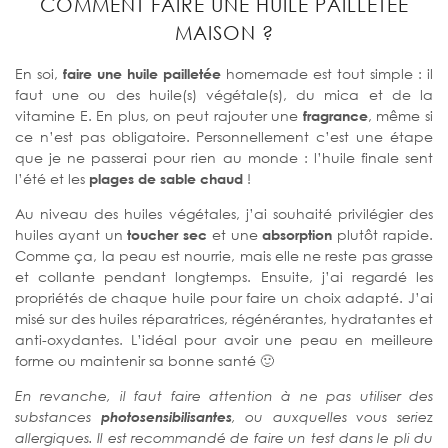
COMMENT FAIRE UNE HUILE PAILLETÉE
MAISON ?
En soi,
faire une huile pailletée
homemade est tout simple : il
faut une ou des huile(s) végétale(s), du mica et de la
vitamine E. En plus, on peut rajouter une
fragrance
, même si
ce n’est pas obligatoire. Personnellement c’est une étape
que je ne passerai pour rien au monde : l’huile finale sent
l’été et les
plages de sable chaud
!
Au niveau des huiles végétales, j’ai souhaité privilégier des
huiles ayant un
toucher sec
et une
absorption
plutôt rapide.
Comme ça, la peau est nourrie, mais elle ne reste pas grasse
et collante pendant longtemps. Ensuite, j’ai regardé les
propriétés de chaque huile pour faire un choix adapté. J’ai
misé sur des huiles réparatrices, régénérantes, hydratantes et
anti-oxydantes. L’idéal pour avoir une peau en meilleure
forme ou maintenir sa bonne santé 🙂
En revanche, il faut faire attention à ne pas utiliser des
substances
photosensibilisantes
, ou auxquelles vous seriez
allergiques. Il est recommandé de faire un test dans le pli du