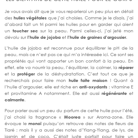
Je vous avais dit que je vous reparlerai un peu plus en détail
des
huiles végétales
que j’ai choisies. Comme je le disais, j’ai
d’abord fait un tri parmi les huiles pour en garder qui aient
un
toucher sec
sur la peau. Parmi celles-ci, j’ai jeté mon
dévolu sur
l’huile de jojoba
et
l’huile de graines d’argousier
.
L’huile de jojoba est reconnue pour équilibrer le pH de la
peau, mais ce n’est pas ce qui m’a intéressée ici. Ce sont ses
propriétés qui vont apporter un bon confort à la peau. En
effet, elle va nourrir la peau, l’équilibrer, la calmer, la
réparer
et la
protéger
de la déshydratation. C’est tout ce que je
recherchais pour faire mon
huile faite maison
! Quant à
l’huile d’argousier, elle est riche en
anti-oxydants
: vitamine E
et provitamine A notamment. Elle est aussi
régénérante
et
calmante
.
Pour parler aussi un peu du parfum de cette huile pour l’été,
j’ai choisi la fragrance «
Moorea
» sur Aroma-zone. Elle
évoque le
monoï
puisqu’on retrouve des notes de fleurs de
Tiaré ; mais il y a aussi des notes d’Ylang-Ylang, de lys, de
jasmin et de coco. C’était juste parfait pour faire un