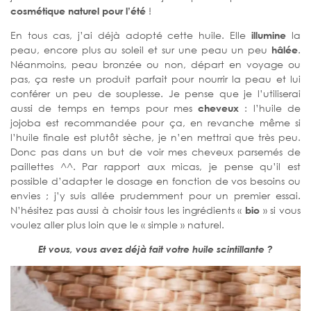
cosmétique naturel pour l’été
!
En tous cas, j’ai déjà adopté cette huile. Elle
illumine
la
peau, encore plus au soleil et sur une peau un peu
hâlée
.
Néanmoins, peau bronzée ou non, départ en voyage ou
pas, ça reste un produit parfait pour nourrir la peau et lui
conférer un peu de souplesse. Je pense que je l’utiliserai
aussi de temps en temps pour mes
cheveux
: l’huile de
jojoba est recommandée pour ça, en revanche même si
l’huile finale est plutôt sèche, je n’en mettrai que très peu.
Donc pas dans un but de voir mes cheveux parsemés de
paillettes ^^. Par rapport aux micas, je pense qu’il est
possible d’adapter le dosage en fonction de vos besoins ou
envies ; j’y suis allée prudemment pour un premier essai.
N’hésitez pas aussi à choisir tous les ingrédients «
bio
» si vous
voulez aller plus loin que le « simple » naturel.
Et vous, vous avez déjà fait votre huile scintillante ?