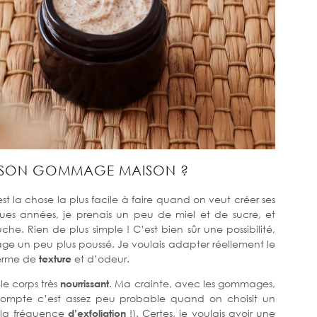
 SON GOMMAGE MAISON ?
est la chose la plus facile à faire quand on veut créer ses
ques années, je prenais un peu de miel et de sucre, et
he. Rien de plus simple ! C’est bien sûr une possibilité,
age un peu plus poussé. Je voulais adapter réellement le
terme de
texture
et d’odeur.
e corps très
nourrissant
. Ma crainte, avec les gommages,
 compte c’est assez peu probable quand on choisit un
 la fréquence
d’exfoliation
!). Certes, je voulais avoir une