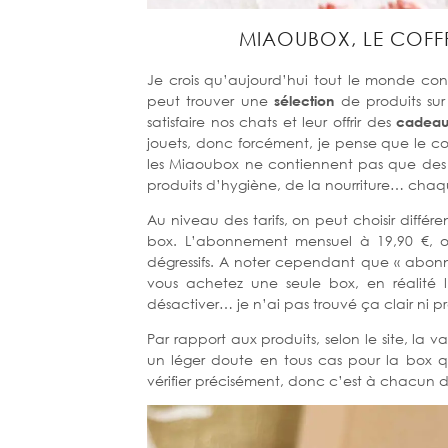
MIAOUBOX, LE COFF
Je crois qu’aujourd’hui tout le monde co
peut trouver une
sélection
de produits su
satisfaire nos chats et leur offrir des
cadea
jouets, donc forcément, je pense que le con
les Miaoubox ne contiennent pas que de
produits d’hygiène, de la nourriture… chaq
Au niveau des tarifs, on peut choisir différ
box. L’abonnement mensuel à 19,90 €, o
dégressifs. A noter cependant que « abon
vous achetez une seule box, en réalité l
désactiver… je n’ai pas trouvé ça clair ni p
Par rapport aux produits, selon le site, la 
un léger doute en tous cas pour la box qu
vérifier précisément, donc c’est à chacun de