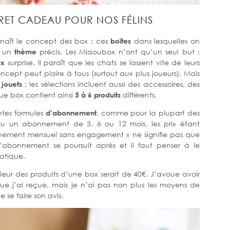
RET CADEAU POUR NOS FÉLINS
nnaît le concept des box : ces
boîtes
dans lesquelles on
r un
thème
précis. Les Miaoubox n’ont qu’un seul but :
ux
surprise. Il paraît que les chats se lassent vite de leurs
cept peut plaire à tous (surtout aux plus joueurs). Mais
s
jouets
; les sélections incluent aussi des accessoires, des
ue box contient ainsi
5 à 6 produits
différents.
entes formules
d’abonnement
, comme pour la plupart des
u un abonnement de 3, 6 ou 12 mois, les prix étant
nement mensuel sans engagement » ne signifie pas que
’abonnement se poursuit après et il faut penser à le
ratique.
valeur des produits d’une box serait de 40€. J’avoue avoir
e j’ai reçue, mais je n’ai pas non plus les moyens de
 se faire son avis.