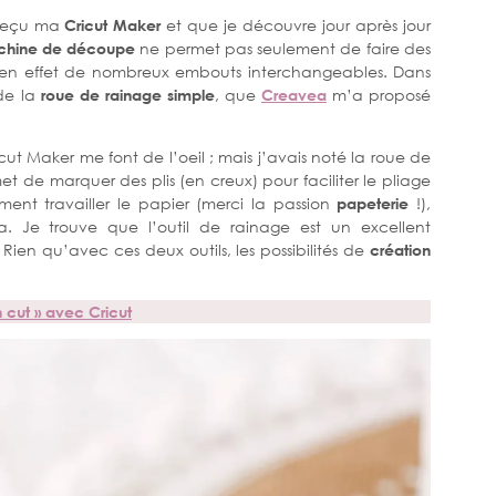
i reçu ma
Cricut Maker
et que je découvre jour après jour
hine de découpe
ne permet pas seulement de faire des
en effet de nombreux embouts interchangeables. Dans
 de la
roue de rainage simple
, que
Creavea
m’a proposé
ut Maker me font de l’oeil ; mais j’avais noté la roue de
t de marquer des plis (en creux) pour faciliter le pliage
ment travailler le papier (merci la passion
papeterie
!),
ça. Je trouve que l’outil de rainage est un excellent
en qu’avec ces deux outils, les possibilités de
création
en cut » avec Cricut