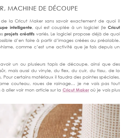
ER, MACHINE DE DÉCOUPE
de la Cricut Maker sans savoir exactement de quoi il
e intelligente
, qui est couplée à un logiciel (le
Cricut
des
projets créatifs
variés. Le logiciel propose déjà de quoi
possible d’en faire à partir d’images créées au préalable.
aphisme, comme c’est une activité que je fais depuis un
avoir un ou plusieurs tapis de découpe, ainsi que des
ûr, mais aussi du vinyle, du flex, du cuir, du tissu, de la
 Pour certains matériaux il faudra des pointes spéciales,
, lame couteau, roues de rainage… je ne vais pas tout
 à aller voir mon article sur la
Cricut Maker
où je vais plus