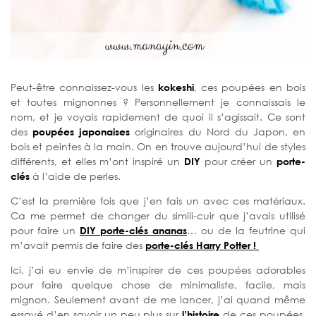
Peut-être connaissez-vous les
kokeshi
, ces poupées en bois
et toutes mignonnes ? Personnellement je connaissais le
nom, et je voyais rapidement de quoi il s’agissait. Ce sont
des
poupées japonaises
originaires du Nord du Japon, en
bois et peintes à la main. On en trouve aujourd’hui de styles
différents, et elles m’ont inspiré un
DIY
pour créer un
porte-
clés
à l’aide de perles.
C’est la première fois que j’en fais un avec ces matériaux.
Ca me permet de changer du simili-cuir que j’avais utilisé
pour faire un
DIY porte-clés ananas
… ou de la feutrine qui
m’avait permis de faire des
porte-clés Harry Potter !
Ici, j’ai eu envie de m’inspirer de ces poupées adorables
pour faire quelque chose de minimaliste, facile, mais
mignon. Seulement avant de me lancer, j’ai quand même
essayé d’en savoir un peu plus sur
l’histoire
de ces poupées.